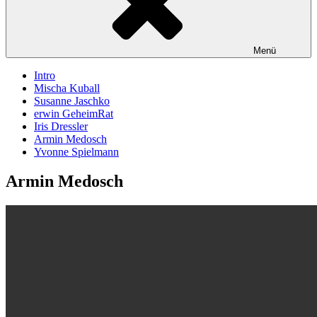
Menü
Intro
Mischa Kuball
Susanne Jaschko
erwin GeheimRat
Iris Dressler
Armin Medosch
Yvonne Spielmann
Armin Medosch